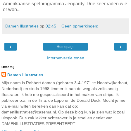
Amerikaanse spelprogramma Jeopardy. Drie keer raden wie
er won...
Damen Illustraties
op
02:45
Geen opmerkingen:
‹
›
Homepage
Internetversie tonen
Over mij
Damen Illustraties
Mijn naam is Robbert damen (geboren 3-4-1971 te Noordwijkerhout,
Nederland) en sinds 1998 timmer ik aan de weg als zelfstandig
illustrator. Ik heb me gespecialiseerd in het maken van strips. Ik
publiceer o.a. in de Tina, de Eppo en de Donald Duck. Mocht je me
via e-mail willen bereiken dan kan dat op:
damenillustraties@casema.nl. Op deze blog kun je zien wat ik zoal
uitspook. Dus zak lekker achterover in je stoel en geniet van...
DAMENILLUSTRATIES PRESENTEERT!